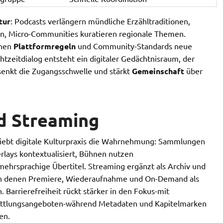
tur
: Podcasts verlängern mündliche Erzähltraditionen,
n, Micro-Communities kuratieren regionale Themen.
enen
Plattformregeln
und Community-Standards neue
tzeitdialog entsteht ein digitaler Gedächtnisraum, der
 senkt die Zugangsschwelle und stärkt
Gemeinschaft
über
d Streaming
iebt digitale Kulturpraxis die Wahrnehmung: Sammlungen
lays kontextualisiert, Bühnen nutzen
ehrsprachige Übertitel. Streaming ergänzt als Archiv und
, in denen Premiere, Wiederaufnahme und On-Demand als
 Barrierefreiheit rückt stärker in den Fokus-mit
rmittlungsangeboten-während Metadaten und Kapitelmarken
en.