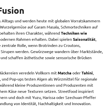
Fusion
s Alltags und werden heute mit globalen Vorratskammern
che Wurzelgemüse auf Garam Masala, Schmortechniken auf
 behalten ihren Charakter, während
Techniken wie
odernen Rahmen erhalten. Dabei spielen
Saisonalität
,
 zentrale Rolle, wenn Brotrinden zu Croutons,
u Sirupen werden. Gewürzwege wandern über Marktstände,
 und schaffen ästhetische sowie sensorische Brücken
Bäckereien veredeln Vollkorn mit
Matcha
oder
Tahini
,
, und Pop-ups testen Algen als Würzmittel für regionale
, während kleine Produzentinnen und Produzenten mit
em Käse neue Texturen setzen. Streetfood inspiriert
nern und doch mit Yuzu, Harissa oder Szechuan-Pfeffer
ndlung von Identität, Nachhaltigkeit und Innovation.