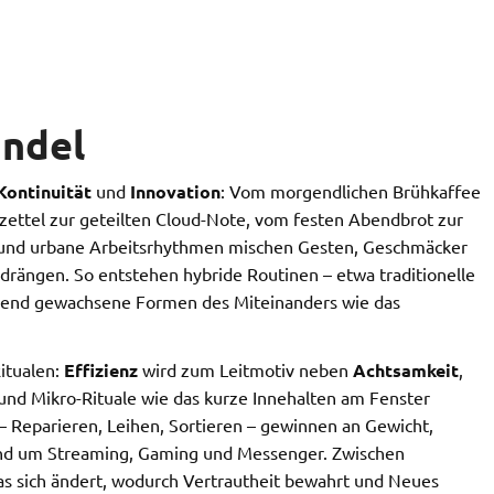
andel
Kontinuität
und
Innovation
: Vom morgendlichen Brühkaffee
ettel zur geteilten Cloud-Note, vom festen Abendbrot zur
ung und urbane Arbeitsrhythmen mischen Gesten, Geschmäcker
drängen. So entstehen hybride Routinen – etwa traditionelle
hrend gewachsene Formen des Miteinanders wie das
Ritualen:
Effizienz
wird zum Leitmotiv neben
Achtsamkeit
,
 und Mikro-Rituale wie das kurze Innehalten am Fenster
– Reparieren, Leihen, Sortieren – gewinnen an Gewicht,
und um Streaming, Gaming und Messenger. Zwischen
as sich ändert, wodurch Vertrautheit bewahrt und Neues