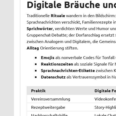
Digitale Bräuche u
Traditionelle
Rituale
wandern in den Bildschirm
Sprachnachrichten verschickt, Familienrezepte 
Sprichwörter
, verdichten Werte und Humor und 
Gruppenchat-Debatte; der Dorfanschlag ersetzt 
zwischen Analogem und Digitalem, die Gemeinsc
Alltag
Orientierung stiften.
Emojis
als nonverbale Codes für Tonfal
Reaktionszeiten
als soziale Signale für
Sprachnachrichten-Etikette
zwischen Kü
Datenschutz
als Vertrauenssymbol in N
Praktik
Digitale F
Vereinsversammlung
Videokonfe
Rezeptweitergabe
Story-Highl
Nachbarschaftshilfe
Lokale Cha