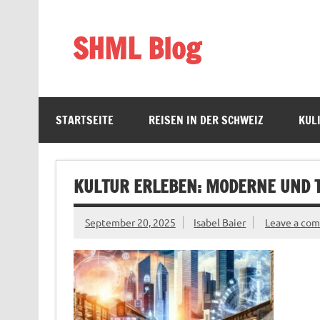
Skip
to
content
SHML Blog
Schweiz, Bildung & Lifestyle
STARTSEITE
REISEN IN DER SCHWEIZ
KUL
KULTUR ERLEBEN: MODERNE UND T
September 20, 2025
Isabel Baier
Leave a co