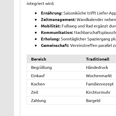
integriert wird.
Ernährung:
Saisonküche trifft Liefer-Ap
Zeitmanagement:
Wandkalender neben g
Mobilität:
Fußweg und Rad ergänzt durc
Kommunikation:
Nachbarschaftsplausch 
Erholung:
Sonntäglicher Spaziergang plu
Gemeinschaft:
Vereinstreffen parallel 
Bereich
Traditionell
Begrüßung
Händedruck
Einkauf
Wochenmarkt
Kochen
Familienrezept
Zeit
Kirchturmuhr
Zahlung
Bargeld