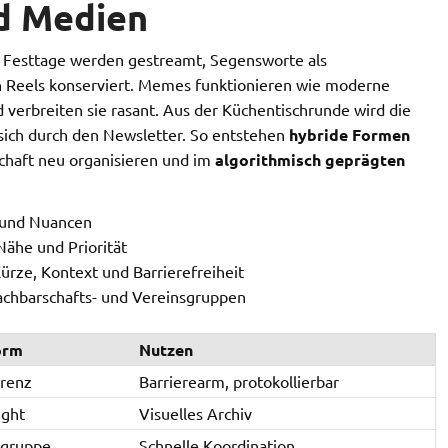
nd Medien
: Festtage werden gestreamt, Segensworte als
in Reels konserviert. Memes funktionieren wie moderne
verbreiten sie rasant. Aus der Küchentischrunde wird die
sich durch den Newsletter. So entstehen
hybride Formen
haft neu organisieren und im
algorithmisch geprägten
l und Nuancen
 Nähe und Priorität
rze, Kontext und Barrierefreiheit
achbarschafts- und Vereinsgruppen
orm
Nutzen
renz
Barrierearm, protokollierbar
ight
Visuelles Archiv
tgruppe
Schnelle Koordination