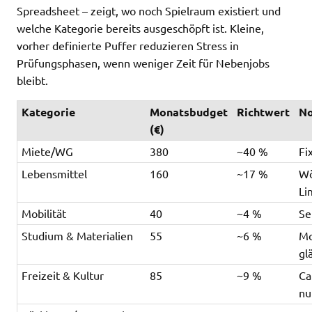
Spreadsheet – zeigt, wo noch Spielraum existiert und
welche Kategorie bereits ausgeschöpft ist. Kleine,
vorher definierte Puffer reduzieren Stress in
Prüfungsphasen, wenn weniger Zeit für Nebenjobs
bleibt.
Kategorie
Monatsbudget
Richtwert
No
(€)
Miete/WG
380
~40 %
Fi
Lebensmittel
160
~17 %
Wö
Li
Mobilität
40
~4 %
Se
Studium & Materialien
55
~6 %
Mo
gl
Freizeit & Kultur
85
~9 %
Ca
nu