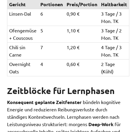
Gericht
Portionen
Preis/Portion
Haltbarkeit
Linsen-Dal
6
0,90 €
3 Tage / 3
Mon. TK
Ofengemüse
5
1,10 €
3 Tage / 2
+ Couscous
Mon. TK
Chili sin
7
1,20 €
4 Tage / 3
Carne
Mon. TK
Overnight
4
0,60 €
2 Tage
Oats
(Kühl)
Zeitblöcke für Lernphasen
Konsequent geplante Zeitfenster
bündeln kognitive
Energie und reduzieren Reibungsverluste durch
ständiges Kontextwechseln. Lernphasen werden nach
Leistungsniveau strukturiert: morgens
Deep-Work
für
anspruchsvolle Inhalte, später leichtere Aufgaben und