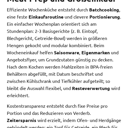
Effiziente Wochenküche entsteht durch
Batchcooking
,
eine feste
Einkaufsroutine
und clevere
Portionierung
.
Ein einfacher Wochenplan orientiert sich am
Stundenplan: 2-3 Basisgerichte (z. B. Eintopf,
Blechgericht, Getreide-Bowl) werden in größeren
Mengen gekocht und modular kombiniert. Beim
Wocheneinkauf helfen
Saisonware
,
Eigenmarken
und
Angebotsflyer, um Grundzutaten günstig zu decken.
Nach dem Kochen werden Mahlzeiten in BPA-freien
Behältern abgefüllt, mit Datum beschriftet und
zwischen Kühlschrank und Tiefkühler aufgeteilt; so
bleibt die Auswahl flexibel, und
Resteverwertung
wird
erleichtert.
Kostentransparenz entsteht durch fixe Preise pro
Portion und das Reduzieren von Verderb.
Zeitersparnis
wird erzielt, indem Ofen- und Herdgänge
gebündelt werden; ein Topf für Getreide, ein Blech für