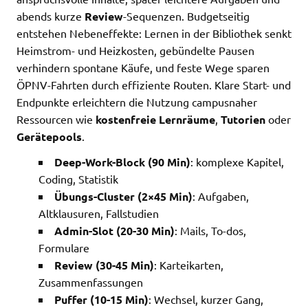
abends kurze
Review
-Sequenzen. Budgetseitig
entstehen Nebeneffekte: Lernen in der Bibliothek senkt
Heimstrom- und Heizkosten, gebündelte Pausen
verhindern spontane Käufe, und feste Wege sparen
ÖPNV-Fahrten durch effiziente Routen. Klare Start- und
Endpunkte erleichtern die Nutzung campusnaher
Ressourcen wie
kostenfreie Lernräume
,
Tutorien
oder
Gerätepools
.
Deep-Work-Block (90 Min)
: komplexe Kapitel,
Coding, Statistik
Übungs-Cluster (2×45 Min)
: Aufgaben,
Altklausuren, Fallstudien
Admin-Slot (20-30 Min)
: Mails, To-dos,
Formulare
Review (30-45 Min)
: Karteikarten,
Zusammenfassungen
Puffer (10-15 Min)
: Wechsel, kurzer Gang,