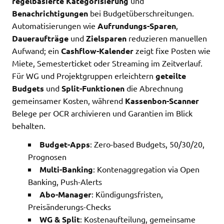
regelbasierte Kategorisierung
und
Benachrichtigungen
bei Budgetüberschreitungen.
Automatisierungen wie
Aufrundungs-Sparen
,
Daueraufträge
und
Zielsparen
reduzieren manuellen
Aufwand; ein
Cashflow-Kalender
zeigt fixe Posten wie
Miete, Semesterticket oder Streaming im Zeitverlauf.
Für WG und Projektgruppen erleichtern
geteilte
Budgets
und
Split-Funktionen
die Abrechnung
gemeinsamer Kosten, während
Kassenbon-Scanner
Belege per OCR archivieren und Garantien im Blick
behalten.
Budget-Apps
: Zero-based Budgets, 50/30/20,
Prognosen
Multi-Banking
: Kontenaggregation via Open
Banking, Push-Alerts
Abo-Manager
: Kündigungsfristen,
Preisänderungs-Checks
WG & Split
: Kostenaufteilung, gemeinsame