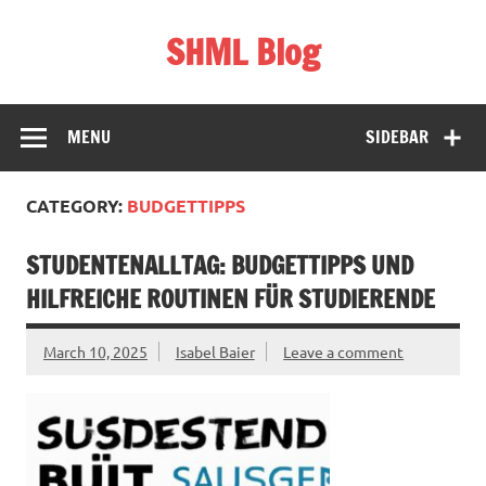
Skip
to
SHML Blog
content
Schweiz, Bildung & Lifestyle
MENU
SIDEBAR
CATEGORY:
BUDGETTIPPS
STUDENTENALLTAG: BUDGETTIPPS UND
HILFREICHE ROUTINEN FÜR STUDIERENDE
March 10, 2025
Isabel Baier
Leave a comment