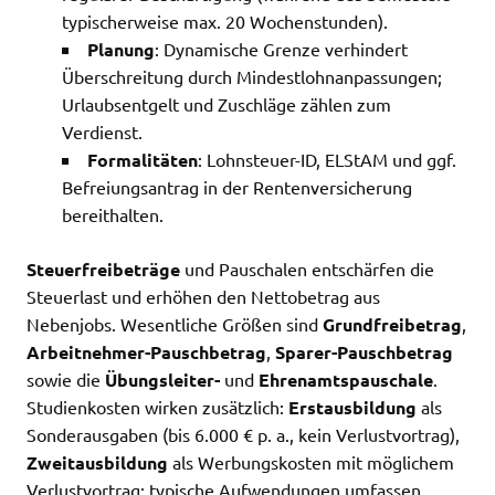
typischerweise max. 20 Wochenstunden).
Planung
: Dynamische Grenze verhindert
Überschreitung durch Mindestlohnanpassungen;
Urlaubsentgelt und Zuschläge zählen zum
Verdienst.
Formalitäten
: Lohnsteuer-ID, ELStAM und ggf.
Befreiungsantrag in der Rentenversicherung
bereithalten.
Steuerfreibeträge
und Pauschalen entschärfen die
Steuerlast und erhöhen den Nettobetrag aus
Nebenjobs. Wesentliche Größen sind
Grundfreibetrag
,
Arbeitnehmer-Pauschbetrag
,
Sparer-Pauschbetrag
sowie die
Übungsleiter-
und
Ehrenamtspauschale
.
Studienkosten wirken zusätzlich:
Erstausbildung
als
Sonderausgaben (bis 6.000 € p. a., kein Verlustvortrag),
Zweitausbildung
als Werbungskosten mit möglichem
Verlustvortrag; typische Aufwendungen umfassen