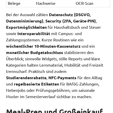
Belege
Nachweise
OCR-Scan
Bei der Auswahl zählen
Datenschutz (DSGVO,
Datenminimierung)
,
Security (2FA, Geräte-PIN)
,
Exportmöglichkeiten
für Haushaltsbuch und Steuer
sowie
Interoperabilität
mit Campus- und
Zahlungssystemen. Kurze Routinen wie ein
wöchentlicher 10‑Minuten‑Kassensturz
und ein
monatlicher Budgetabschluss
stabilisieren den
Überblick; sinnvolle Widgets, stille Reports und klare
Kategorien halten Lernmaterial, Mobilität und Freizeit
trennscharf. Praktisch sind zudem
Studierendenrabatte
,
NFC‑Payments
für den Alltag
und
regelbasierte Etiketten
für BAföG-Zahlungen,
Nebenjobs oder Prüfungsgebühren, um saisonale
Muster im Semesterverlauf sichtbar zu machen.
Meal-Prep und Großeinkauf