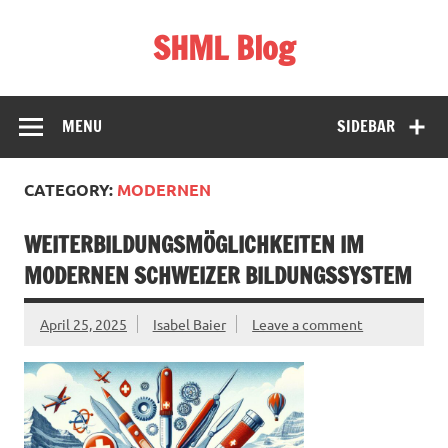
Skip
to
SHML Blog
content
Schweiz, Bildung & Lifestyle
MENU
SIDEBAR
CATEGORY:
MODERNEN
WEITERBILDUNGSMÖGLICHKEITEN IM
MODERNEN SCHWEIZER BILDUNGSSYSTEM
April 25, 2025
Isabel Baier
Leave a comment