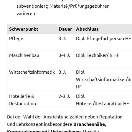
subventioniert; Material-/Prüfungsgebühren
variieren
Schwerpunkt
Dauer
Abschluss
Pflege
3 J.
Dipl. Pflegefachperson HF
Maschinenbau
3-4 J.
Dipl. Techniker/in HF
Wirtschaftsinformatik
3 J.
Dipl.
Wirtschaftsinformatiker/in
HF
Hotellerie &
2-3 J.
Dipl.
Restauration
Hôtelier/Restaurateur HF
Bei der Wahl der Ausrichtung zählen neben Reputation
und Lehrkonzept insbesondere
Branchennähe
,
Kooperationen mit Unternehmen
, flexible