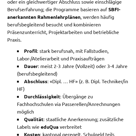
oder ein gleichwertiger Abschluss sowie einschlägige
Berufserfahrung; die Programme basieren auf
SBFI-
anerkannten Rahmenlehrplänen
, werden häufig
berufsbegleitend besucht und kombinieren
Präsenzunterricht, Projektarbeiten und betriebliche
Praxis.
Profil
: stark berufsnah, mit Fallstudien,
Labor-/Atelierarbeit und Praxisaufträgen
Dauer
: meist 2-3 Jahre (Vollzeit) oder 3-4 Jahre
(berufsbegleitend)
Abschluss
: «Dipl. … HF» (z. B. Dipl. Techniker/in
HF)
Durchlässigkeit
: Übergänge zu
Fachhochschulen via Passerellen/Anrechnungen
möglich
Qualität
: staatliche Anerkennung; zusätzliche
Labels wie
eduQua
verbreitet
Kosten
: kantonal geregelt, Schulgeld teils