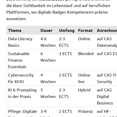
die klare Sichtbarkeit im Lebenslauf und auf beruflichen
Plattformen, wo digitale Badges Kompetenzen präzise
ausweisen.
Thema
Dauer
Umfang
Format
Anrechnu
Data Literacy
4-6
2-3
Online
auf CAS
Basics
Wochen
ECTS
Datenanal
Sustainable
6
3 ECTS
Blended
auf CAS E
Finance
Wochen
Essentials
Cybersecurity
4
2 ECTS
Online
auf CAS IT
für KMU
Wochen
live
Security
KI & Prompting
5
2-3
Hybrid
auf CAS
in der Praxis
Wochen
ECTS
Digital
Business
Pflege: Digitale
3-4
2 ECTS
Präsenz
auf HF-