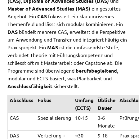
(CAS)
,
Diploma of Advanced Studies (DAS)
und
Master of Advanced Studies (MAS)
ein gestuftes
Angebot. Ein
CAS
fokussiert ein klar umrissenes
Themenfeld und lässt sich modular kombinieren. Ein
DAS
bündelt mehrere CAS, erweitert die Perspektive
um Anwendung und Transfer und integriert häufig ein
Praxisprojekt. Ein
MAS
ist die umfassendste Stufe,
verbindet Theorie mit Führungskompetenz und
schliesst oft mit Masterarbeit oder Capstone ab. Die
Programme sind überwiegend
berufsbegleitend
,
modular und ECTS-basiert, was Planbarkeit und
Anschlussfähigkeit
sicherstellt.
Abschluss
Fokus
Umfang
Übliche
Abschlu
(ECTS)
Dauer
CAS
Spezialisierung
10-15
3-6
Prüfung/
Monate
DAS
Vertiefung +
≈30
9-18
Praxispr