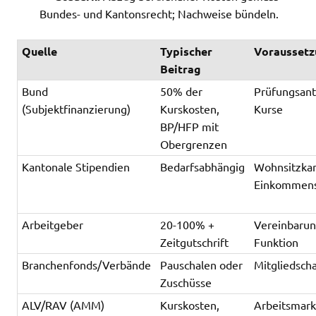
Bundes- und Kantonsrecht; Nachweise bündeln.
Quelle
Typischer
Vorausset
Beitrag
Bund
50% der
Prüfungsant
(Subjektfinanzierung)
Kurskosten,
Kurse
BP/HFP mit
Obergrenzen
Kantonale Stipendien
Bedarfsabhängig
Wohnsitzka
Einkommens
Arbeitgeber
20-100% +
Vereinbarun
Zeitgutschrift
Funktion
Branchenfonds/Verbände
Pauschalen oder
Mitgliedsch
Zuschüsse
ALV/RAV (AMM)
Kurskosten,
Arbeitsmark