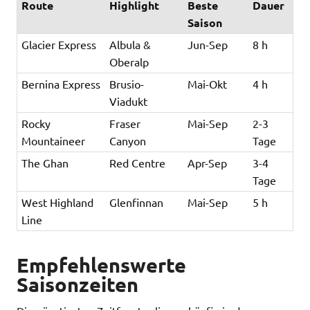
Route
Highlight
Beste
Dauer
Saison
Glacier Express
Albula &
Jun-Sep
8 h
Oberalp
Bernina Express
Brusio-
Mai-Okt
4 h
Viadukt
Rocky
Fraser
Mai-Sep
2-3
Mountaineer
Canyon
Tage
The Ghan
Red Centre
Apr-Sep
3-4
Tage
West Highland
Glenfinnan
Mai-Sep
5 h
Line
Empfehlenswerte
Saisonzeiten