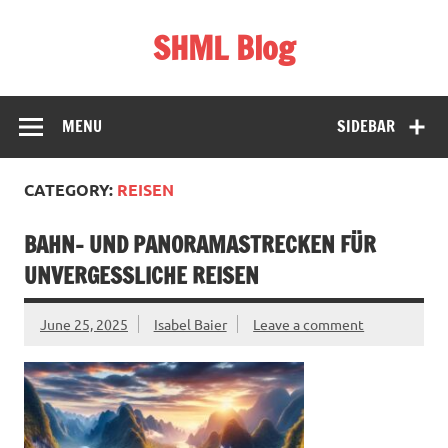
Skip
to
SHML Blog
content
Schweiz, Bildung & Lifestyle
MENU
SIDEBAR
CATEGORY:
REISEN
BAHN- UND PANORAMASTRECKEN FÜR
UNVERGESSLICHE REISEN
June 25, 2025
Isabel Baier
Leave a comment