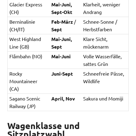
Glacier Express
Mai-Juni,
Klarheit, weniger
(CH)
Sept-Okt
Andrang
Berninalinie
Feb-März
/
Schnee-Sonne /
(CH/IT)
Sept
Herbstfarben
West Highland
Mai-Juni,
Klare Sicht,
Line (GB)
Sept
mückenarm
Flåmbahn (NO)
Mai-Juni
Volle Wasserfälle,
sattes Grün
Rocky
Juni-Sept
Schneefreie Pässe,
Mountaineer
Wildlife
(CA)
Sagano Scenic
April, Nov
Sakura und Momiji
Railway (JP)
Wagenklasse und
Sitzplatzwahl