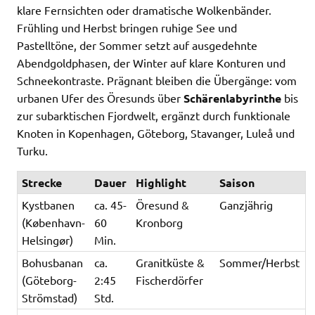
klare Fernsichten oder dramatische Wolkenbänder.
Frühling und Herbst bringen ruhige See und
Pastelltöne, der Sommer setzt auf ausgedehnte
Abendgoldphasen, der Winter auf klare Konturen und
Schneekontraste. Prägnant bleiben die Übergänge: vom
urbanen Ufer des Öresunds über
Schärenlabyrinthe
bis
zur subarktischen Fjordwelt, ergänzt durch funktionale
Knoten in Kopenhagen, Göteborg, Stavanger, Luleå und
Turku.
Strecke
Dauer
Highlight
Saison
Kystbanen
ca. 45-
Öresund &
Ganzjährig
(København-
60
Kronborg
Helsingør)
Min.
Bohusbanan
ca.
Granitküste &
Sommer/Herbst
(Göteborg-
2:45
Fischerdörfer
Strömstad)
Std.