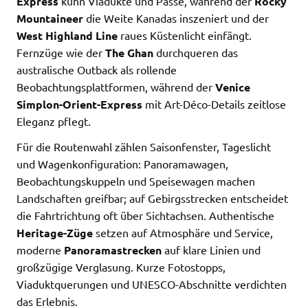
Express
kühn Viadukte und Pässe, während der
Rocky
Mountaineer
die Weite Kanadas inszeniert und der
West Highland Line
raues Küstenlicht einfängt.
Fernzüge wie der
The Ghan
durchqueren das
australische Outback als rollende
Beobachtungsplattformen, während der
Venice
Simplon-Orient-Express
mit Art-Déco-Details zeitlose
Eleganz pflegt.
Für die Routenwahl zählen Saisonfenster, Tageslicht
und Wagenkonfiguration: Panoramawagen,
Beobachtungskuppeln und Speisewagen machen
Landschaften greifbar; auf Gebirgsstrecken entscheidet
die Fahrtrichtung oft über Sichtachsen. Authentische
Heritage-Züge
setzen auf Atmosphäre und Service,
moderne
Panoramastrecken
auf klare Linien und
großzügige Verglasung. Kurze Fotostopps,
Viaduktquerungen und UNESCO-Abschnitte verdichten
das Erlebnis.