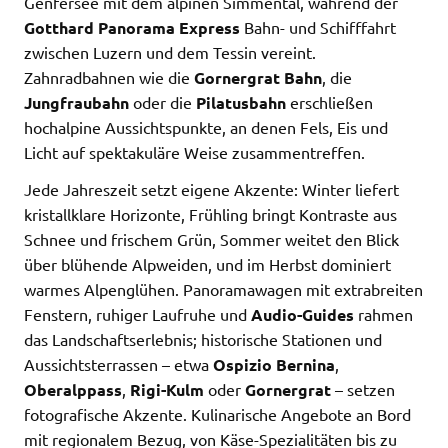
Genfersee mit dem alpinen Simmental, während der
Gotthard Panorama Express
Bahn- und Schifffahrt
zwischen Luzern und dem Tessin vereint.
Zahnradbahnen wie die
Gornergrat Bahn
, die
Jungfraubahn
oder die
Pilatusbahn
erschließen
hochalpine Aussichtspunkte, an denen Fels, Eis und
Licht auf spektakuläre Weise zusammentreffen.
Jede Jahreszeit setzt eigene Akzente: Winter liefert
kristallklare Horizonte, Frühling bringt Kontraste aus
Schnee und frischem Grün, Sommer weitet den Blick
über blühende Alpweiden, und im Herbst dominiert
warmes Alpenglühen. Panoramawagen mit extrabreiten
Fenstern, ruhiger Laufruhe und
Audio-Guides
rahmen
das Landschaftserlebnis; historische Stationen und
Aussichtsterrassen – etwa
Ospizio Bernina
,
Oberalppass
,
Rigi-Kulm
oder
Gornergrat
– setzen
fotografische Akzente. Kulinarische Angebote an Bord
mit regionalem Bezug, von Käse-Spezialitäten bis zu