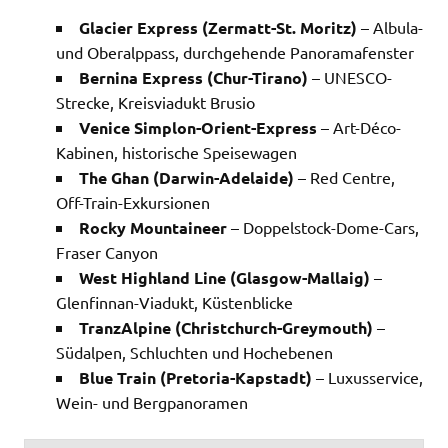
Glacier Express (Zermatt-St. Moritz)
– Albula-
und Oberalppass, durchgehende Panoramafenster
Bernina Express (Chur-Tirano)
– UNESCO-
Strecke, Kreisviadukt Brusio
Venice Simplon-Orient-Express
– Art-Déco-
Kabinen, historische Speisewagen
The Ghan (Darwin-Adelaide)
– Red Centre,
Off-Train-Exkursionen
Rocky Mountaineer
– Doppelstock-Dome-Cars,
Fraser Canyon
West Highland Line (Glasgow-Mallaig)
–
Glenfinnan-Viadukt, Küstenblicke
TranzAlpine (Christchurch-Greymouth)
–
Südalpen, Schluchten und Hochebenen
Blue Train (Pretoria-Kapstadt)
– Luxusservice,
Wein- und Bergpanoramen