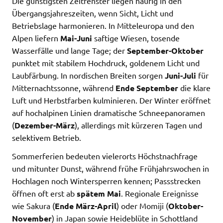
Die günstigsten Zeitfenster liegen häufig in den
Übergangsjahreszeiten, wenn Sicht, Licht und
Betriebslage harmonieren. In Mitteleuropa und den
Alpen liefern
Mai-Juni
saftige Wiesen, tosende
Wasserfälle und lange Tage; der
September-Oktober
punktet mit stabilem Hochdruck, goldenem Licht und
Laubfärbung. In nordischen Breiten sorgen
Juni-Juli
für
Mitternachtssonne, während
Ende September
die klare
Luft und Herbstfarben kulminieren. Der Winter eröffnet
auf hochalpinen Linien dramatische Schneepanoramen
(
Dezember-März
), allerdings mit kürzeren Tagen und
selektivem Betrieb.
Sommerferien bedeuten vielerorts Höchstnachfrage
und mitunter Dunst, während frühe Frühjahrswochen in
Hochlagen noch Wintersperren kennen; Passstrecken
öffnen oft erst ab
spätem Mai
. Regionale Ereignisse
wie Sakura (
Ende März-April
) oder Momiji (
Oktober-
November
) in Japan sowie Heideblüte in Schottland