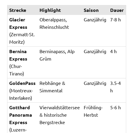
Strecke
Highlight
Saison
Dauer
Glacier
Oberalppass,
Ganzjährig
7-8 h
Express
Rheinschlucht
(Zermatt-St.
Moritz)
Bernina
Berninapass, Alp
Ganzjährig
4 h
Express
Grüm
(Chur-
Tirano)
GoldenPass
Rebhänge &
Ganzjährig
3.5-4
(Montreux-
Simmental
h
Interlaken)
Gotthard
Vierwaldstättersee
Frühling-
5-6 h
Panorama
& historische
Herbst
Express
Bergstrecke
(Luzern-