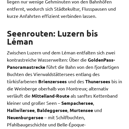
liegen nur wenige Gehminuten von den Bahnhöfen
entfernt, wodurch sich Städtekultur, Flusspausen und
kurze Anfahrten effizient verbinden lassen.
Seenrouten: Luzern bis
Léman
Zwischen Luzern und dem Léman entfalten sich zwei
kontrastreiche Wasserwelten: Über die
GoldenPass-
Panoramastrecke
führt die Bahn von den fjordartigen
Buchten des Vierwaldstättersees entlang des
türkisfarbenen
Brienzersees
und des
Thunersees
bis in
die Weinberge oberhalb von Montreux; alternativ
verläuft die
Mittelland-Route
als sanftes Kettenband
kleiner und großer Seen –
Sempachersee
,
Hallwilersee
,
Baldeggersee
,
Murtensee
und
Neuenburgersee
– mit Schilfbuchten,
Pfahlbaugeschichte und Belle-Époque-