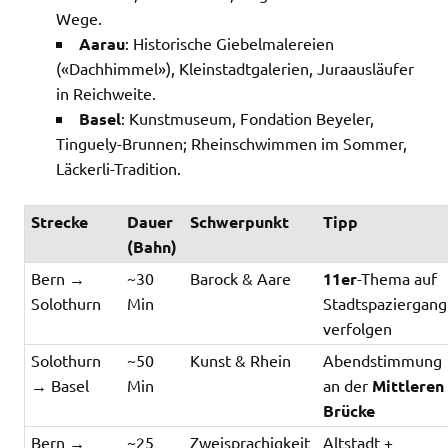
Wege.
Aarau
: Historische Giebelmalereien
(«Dachhimmel»), Kleinstadtgalerien, Juraausläufer
in Reichweite.
Basel
: Kunstmuseum, Fondation Beyeler,
Tinguely-Brunnen; Rheinschwimmen im Sommer,
Läckerli-Tradition.
Strecke
Dauer
Schwerpunkt
Tipp
(Bahn)
Bern →
~30
Barock & Aare
11er
-Thema auf
Solothurn
Min
Stadtspaziergang
verfolgen
Solothurn
~50
Kunst & Rhein
Abendstimmung
→ Basel
Min
an der
Mittleren
Brücke
Bern →
~25
Zweisprachigkeit
Altstadt +