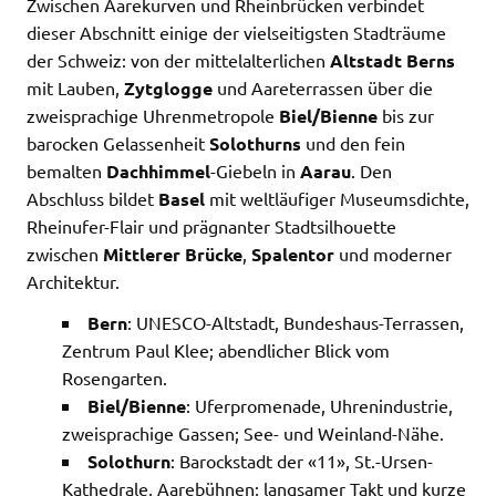
Zwischen Aarekurven und Rheinbrücken verbindet
dieser Abschnitt einige der vielseitigsten Stadträume
der Schweiz: von der mittelalterlichen
Altstadt Berns
mit Lauben,
Zytglogge
und Aareterrassen über die
zweisprachige Uhrenmetropole
Biel/Bienne
bis zur
barocken Gelassenheit
Solothurns
und den fein
bemalten
Dachhimmel
-Giebeln in
Aarau
. Den
Abschluss bildet
Basel
mit weltläufiger Museumsdichte,
Rheinufer-Flair und prägnanter Stadtsilhouette
zwischen
Mittlerer Brücke
,
Spalentor
und moderner
Architektur.
Bern
: UNESCO-Altstadt, Bundeshaus-Terrassen,
Zentrum Paul Klee; abendlicher Blick vom
Rosengarten.
Biel/Bienne
: Uferpromenade, Uhrenindustrie,
zweisprachige Gassen; See- und Weinland-Nähe.
Solothurn
: Barockstadt der «11», St.-Ursen-
Kathedrale, Aarebühnen; langsamer Takt und kurze