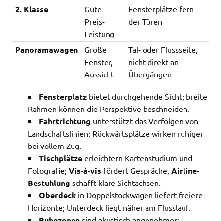
2. Klasse
Gute
Fensterplätze fern
Preis-
der Türen
Leistung
Panoramawagen
Große
Tal- oder Flussseite,
Fenster,
nicht direkt an
Aussicht
Übergängen
Fensterplatz
bietet durchgehende Sicht; breite
Rahmen können die Perspektive beschneiden.
Fahrtrichtung
unterstützt das Verfolgen von
Landschaftslinien; Rückwärtsplätze wirken ruhiger
bei vollem Zug.
Tischplätze
erleichtern Kartenstudium und
Fotografie;
Vis-à-vis
fördert Gespräche,
Airline-
Bestuhlung
schafft klare Sichtachsen.
Oberdeck
in Doppelstockwagen liefert freiere
Horizonte; Unterdeck liegt näher am Flusslauf.
Ruhezonen
sind akustisch angenehmer;