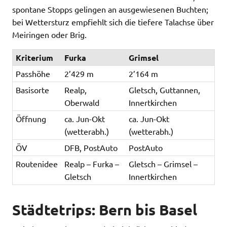
spontane Stopps gelingen an ausgewiesenen Buchten;
bei Wettersturz empfiehlt sich die tiefere Talachse über
Meiringen oder Brig.
Kriterium
Furka
Grimsel
Passhöhe
2’429 m
2’164 m
Basisorte
Realp,
Gletsch, Guttannen,
Oberwald
Innertkirchen
Öffnung
ca. Jun-Okt
ca. Jun-Okt
(wetterabh.)
(wetterabh.)
ÖV
DFB, PostAuto
PostAuto
Routenidee
Realp – Furka –
Gletsch – Grimsel –
Gletsch
Innertkirchen
Städtetrips: Bern bis Basel