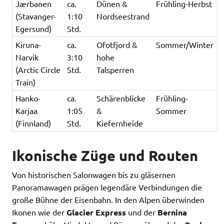
Jærbanen
ca.
Dünen &
Frühling-Herbst
(Stavanger-
1:10
Nordseestrand
Egersund)
Std.
Kiruna-
ca.
Ofotfjord &
Sommer/Winter
Narvik
3:10
hohe
(Arctic Circle
Std.
Talsperren
Train)
Hanko-
ca.
Schärenblicke
Frühling-
Karjaa
1:05
&
Sommer
(Finnland)
Std.
Kiefernheide
Ikonische Züge und Routen
Von historischen Salonwagen bis zu gläsernen
Panoramawagen prägen legendäre Verbindungen die
große Bühne der Eisenbahn. In den Alpen überwinden
Ikonen wie der
Glacier Express
und der
Bernina