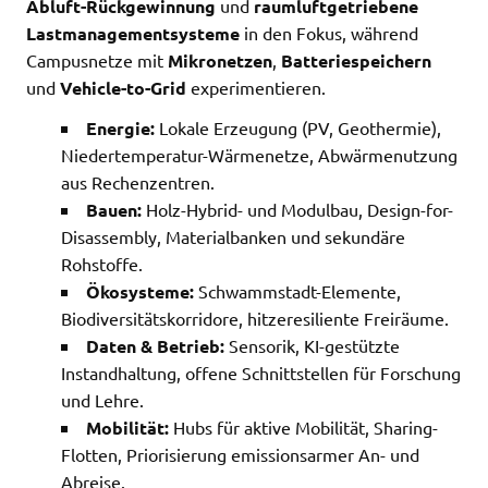
Abluft-Rückgewinnung
und
raumluftgetriebene
Lastmanagementsysteme
in den Fokus, während
Campusnetze mit
Mikronetzen
,
Batteriespeichern
und
Vehicle-to-Grid
experimentieren.
Energie:
Lokale Erzeugung (PV, Geothermie),
Niedertemperatur-Wärmenetze, Abwärmenutzung
aus Rechenzentren.
Bauen:
Holz-Hybrid- und Modulbau, Design-for-
Disassembly, Materialbanken und sekundäre
Rohstoffe.
Ökosysteme:
Schwammstadt-Elemente,
Biodiversitätskorridore, hitzeresiliente Freiräume.
Daten & Betrieb:
Sensorik, KI-gestützte
Instandhaltung, offene Schnittstellen für Forschung
und Lehre.
Mobilität:
Hubs für aktive Mobilität, Sharing-
Flotten, Priorisierung emissionsarmer An- und
Abreise.