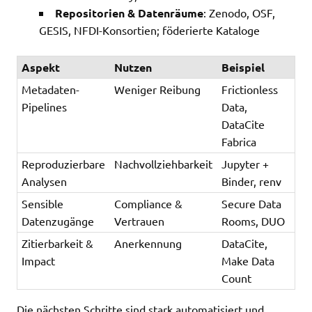
Repositorien & Datenräume
: Zenodo, OSF,
GESIS, NFDI-Konsortien; föderierte Kataloge
Aspekt
Nutzen
Beispiel
Metadaten-
Weniger Reibung
Frictionless
Pipelines
Data,
DataCite
Fabrica
Reproduzierbare
Nachvollziehbarkeit
Jupyter +
Analysen
Binder, renv
Sensible
Compliance &
Secure Data
Datenzugänge
Vertrauen
Rooms, DUO
Zitierbarkeit &
Anerkennung
DataCite,
Impact
Make Data
Count
Die nächsten Schritte sind stark automatisiert und