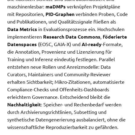
maschinenlesbar:
maDMPs
verknüpfen Projektpläne
mit Repositorien,
PID-Graphen
verbinden Proben, Code
und Publikationen, und Qualitätssignale fließen als
Data Metrics
in Evaluationsprozesse ein. Hochschulen
implementieren
Research Data Commons
,
föderierte
Datenspaces
(EOSC, GAIA‑X) und
AI‑ready
-Formate,
die Annotation, Provenienz und Lizenzierung für
Training und Inferenz eindeutig festlegen. Parallel
entstehen neue Rollen und Anreizmodelle: Data
Curators, Maintainers und Community-Reviewer
erhalten Sichtbarkeit; Mikro‑Zitationen, automatisierte
Compliance-Checks und Offenheits‑Dashboards
erleichtern Governance. Entscheidend bleibt die
Nachhaltigkeit
: Speicher- und Rechenbedarf werden
durch Archivierungsrichtlinien, Subsetting und
synthetische Datengenerierung ausbalanciert, ohne die
wissenschaftliche Reproduzierbarkeit zu gefährden.