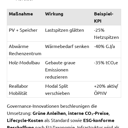
Maßnahme
Wirkung
Beispiel-
KPI
PV + Speicher
Lastspitzen glätten
-25%
Netzspitzen
Abwärme
Wärmebedarf senken
-40% GJ/a
Rechenzentrum
Holz-Modulbau
Gebaute graue
-35% tCO₂e
Emissionen
reduzieren
Reallabor
Modal Split
+20% aktiv/
Mobilität
verschieben
ÖPNV
Governance-Innovationen beschleunigen die
Umsetzung:
Grüne Anleihen
,
interne CO₂-Preise
,
Lifecycle-Kosten
als Standard sowie
ESG-konforme
Beschaffung
nach EU-Taxonomie. Infrastruktur wird als