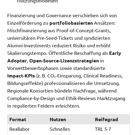
Nutzungsmodellen
Finanzierung und Governance verschieben sich von
Einzelförderung zu
portfoliobasierten
Ansätzen:
Mischfinanzierung aus Proof‑of‑Concept‑Grants,
universitären Pre‑Seed‑Tickets und syndizierten
Alumni‑Investments reduziert Risiko und erhöht
Skalierungstempo. Öffentliche Beschaffung als
Early
Adopter
,
Open‑Source‑Lizenzstrategien
in
Vorwettbewerbsphasen sowie standardisierte
Impact‑KPIs
(z. B. CO₂‑Einsparung, Clinical Readiness,
Bildungseffekte) professionalisieren die Umsetzung.
Regionale Konsortien bündeln Nachfrage, während
Compliance‑by‑Design und Ethik‑Reviews Marktzugang
in regulierten Feldern erleichtern.
Format
Nutzen
Reifegrad
Reallabor
Schnelles
TRL 5-7