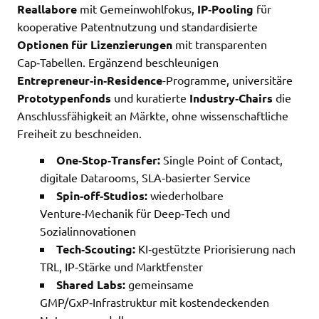
Reallabore
mit Gemeinwohlfokus,
IP‑Pooling
für
kooperative Patentnutzung und standardisierte
Optionen für Lizenzierungen
mit transparenten
Cap‑Tabellen. Ergänzend beschleunigen
Entrepreneur‑in‑Residence
-Programme, universitäre
Prototypenfonds
und kuratierte
Industry‑Chairs
die
Anschlussfähigkeit an Märkte, ohne wissenschaftliche
Freiheit zu beschneiden.
One‑Stop‑Transfer:
Single Point of Contact,
digitale Datarooms, SLA‑basierter Service
Spin‑off‑Studios:
wiederholbare
Venture‑Mechanik für Deep‑Tech und
Sozialinnovationen
Tech‑Scouting:
KI‑gestützte Priorisierung nach
TRL, IP‑Stärke und Marktfenster
Shared Labs:
gemeinsame
GMP/GxP‑Infrastruktur mit kostendeckenden