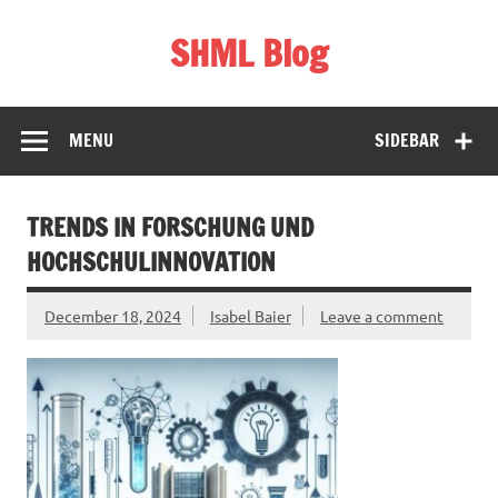
Skip
to
SHML Blog
content
Schweiz, Bildung & Lifestyle
MENU
SIDEBAR
TRENDS IN FORSCHUNG UND
HOCHSCHULINNOVATION
December 18, 2024
Isabel Baier
Leave a comment