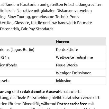
it Tandem-Kuratorien und geteilten Entscheidungsrechten
ie lokale Narrative mit globalen Diskursen verweben
ing, Slow Touring, gemeinsame Technik-Pools
tertitel, Glossare, taktile und low-bandwidth Formate
Datenethik, Fair-Pay-Standards
Nutzen
dems (Lagos-Berlin)
Kontexttiefe
r/24h
Weltweite Teilnahme
tionsfonds
Neue Werke
Weniger Emissionen
ssets
Inklusion
lanung
und
redaktionelle Auswahl
balanciert:
tung, die finale Entscheidung bleibt kuratorisch verankert.
rien fördern Diversität, während
Partnerschaften
mit