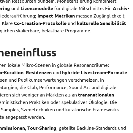
ektiven Ressourcen bündeln. Monetarisierung kombiniert
oring
und
Lizenzmodelle
für digitale Mitschnitte. Ein
Archiv-
Wiederaufführung;
Impact-Metriken
messen Zugänglichkeit,
. Klare
Co-Creation-Protokolle
und
kulturelle Sensibilität
lichen skalierbare, belastbare Programme.
neneinfluss
ren lokale Mikro-Szenen in globale Resonanzräume:
o-Kuration
,
Residenzen
und
hybride Livestream-Formate
isen und Publikumserwartungen verschmelzen. In
urgien, die Club, Performance, Sound Art und digitale
ieren sich weniger an Märkten als an
transnationalen
eministischen Praktiken oder spekulativer Ökologie. Die
er Samples, Szenetechniken und kuratorische Frameworks
te angepasst werden.
mmissionen
,
Tour-Sharing
, geteilte Backline-Standards und