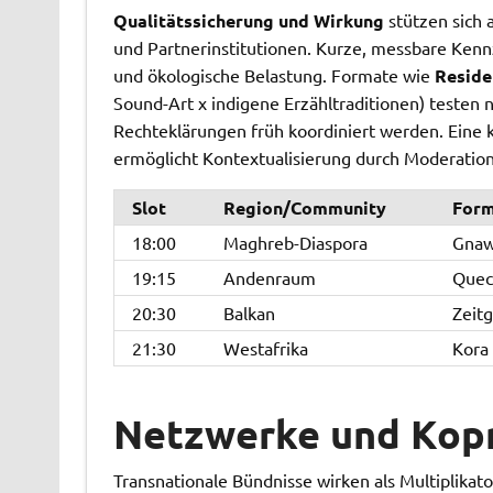
Qualitätssicherung und Wirkung
stützen sich 
und Partnerinstitutionen. Kurze, messbare Kennz
und ökologische Belastung. Formate wie
Reside
Sound-Art x indigene Erzähltraditionen) testen
Rechteklärungen früh koordiniert werden. Eine 
ermöglicht Kontextualisierung durch Moderati
Slot
Region/Community
For
18:00
Maghreb-Diaspora
Gnaw
19:15
Andenraum
Quec
20:30
Balkan
Zeit
21:30
Westafrika
Kora
Netzwerke und Kop
Transnationale Bündnisse wirken als Multiplika