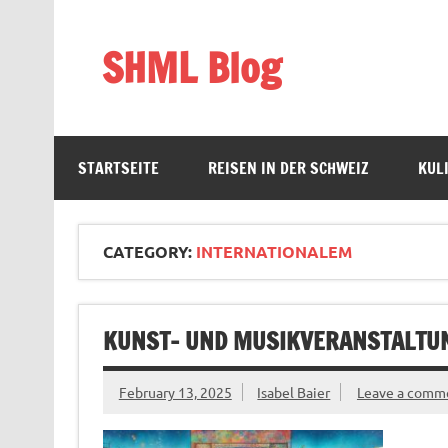
Skip
to
content
SHML Blog
Schweiz, Bildung & Lifestyle
STARTSEITE
REISEN IN DER SCHWEIZ
KUL
CATEGORY:
INTERNATIONALEM
KUNST- UND MUSIKVERANSTALTUN
February 13, 2025
Isabel Baier
Leave a comm