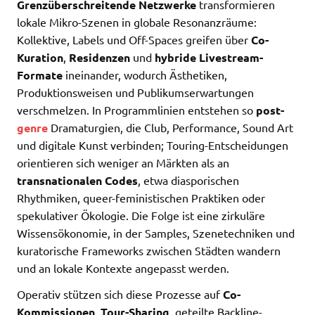
Grenzüberschreitende Netzwerke
transformieren
lokale Mikro-Szenen in globale Resonanzräume:
Kollektive, Labels und Off-Spaces greifen über
Co-
Kuration
,
Residenzen
und
hybride Livestream-
Formate
ineinander, wodurch Ästhetiken,
Produktionsweisen und Publikumserwartungen
verschmelzen. In Programmlinien entstehen so
post-
genre
Dramaturgien, die Club, Performance, Sound Art
und digitale Kunst verbinden; Touring-Entscheidungen
orientieren sich weniger an Märkten als an
transnationalen Codes
, etwa diasporischen
Rhythmiken, queer-feministischen Praktiken oder
spekulativer Ökologie. Die Folge ist eine zirkuläre
Wissensökonomie, in der Samples, Szenetechniken und
kuratorische Frameworks zwischen Städten wandern
und an lokale Kontexte angepasst werden.
Operativ stützen sich diese Prozesse auf
Co-
Kommissionen
,
Tour-Sharing
, geteilte Backline-