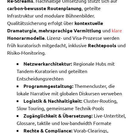
Re-Streams
. Nachhaltige Umsetzung stützt sich auf
carbon-bewusste Routenplanung
, geteilte
Infrastruktur und modulare Bühnenbilder.
Qualitätssicherung erfolgt über
kontextuelle
Dramaturgie
,
mehrsprachige Vermittlung
und
klare
Honorarmodelle
. Lizenz- und Visa-Prozesse werden
früh kuratorisch mitgedacht, inklusive
Rechtepools
und
Risiko-Monitoring.
Netzwerkarchitektur:
Regionale Hubs mit
Tandem-Kuratorien und geteilten
Entscheidungsrechten
Programmgestaltung:
Themencluster, die
lokale Narrative mit globalen Diskursen verweben
Logistik & Nachhaltigkeit:
Cluster-Routing,
Slow Touring, gemeinsame Technik-Pools
Zugänglichkeit & Übersetzung:
Live-Untertitel,
Glossare, taktile und low-bandwidth Formate
Rechte & Compliance:
Vorab-Clearings,