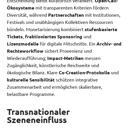
Entscheidung bleibt kuratorisch verankert.
Open-Call-
Ökosysteme
mit transparenten Kriterien fördern
Diversität, während
Partnerschaften
mit Institutionen,
Festivals und unabhängigen Kollektiven Ressourcen
bündeln. Monetarisierung kombiniert
stufenbasierte
Tickets
,
fraktioniertes Sponsoring
und
Lizenzmodelle
für digitale Mitschnitte. Ein
Archiv- und
Rechteworkflow
sichert Provenienz und
Wiederaufführung;
Impact-Metriken
messen
Zugänglichkeit, künstlerische Reichweite und
ökologische Bilanz. Klare
Co-Creation-Protokolle
und
kulturelle Sensibilität
schützen integrative
Zusammenarbeit und ermöglichen skalierbare,
belastbare Programme.
Transnationaler
Szeneneinfluss