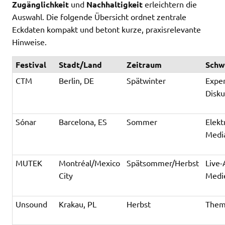
Zugänglichkeit
und
Nachhaltigkeit
erleichtern die
Auswahl. Die folgende Übersicht ordnet zentrale
Eckdaten kompakt und betont kurze, praxisrelevante
Hinweise.
Festival
Stadt/Land
Zeitraum
Schw
CTM
Berlin, DE
Spätwinter
Exper
Disku
Sónar
Barcelona, ES
Sommer
Elekt
Medi
MUTEK
Montréal/Mexico
Spätsommer/Herbst
Live-
City
Medi
Unsound
Krakau, PL
Herbst
Them