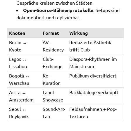
Gespräche kreisen zwischen Städten.
Open-Source-Bühnenprotokolle
: Setups sind
dokumentiert und replizierbar.
Knoten
Format
Wirkung
Berlin ↔
AV-
Reduzierte Ästhetik
Kyoto
Residency
trifft Club
Lagos ↔
Club-
Diaspora-Rhythmen im
Lissabon
Exchange
Mainstream
Bogotá ↔
Ko-
Publikum diversifiziert
Warschau
Kuration
Accra ↔
Label-
Backkataloge verknüpft
Amsterdam
Showcase
Seoul ↔
Sound-Art-
Feldaufnahmen + Pop-
Reykjavík
Lab
Texturen