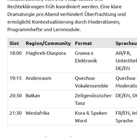
Rechteklärungen früh koordiniert werden. Eine klare
Dramaturgie pro Abend verhindert Überfrachtung und
ermöglicht Kontextualisierung durch Moderationen,
Programmhefte und Lernmodule.
Slot
Region/Community
Format
Sprachsu
18:00
Maghreb-Diaspora
Gnawa x
AR/FR,
Elektronik
Untertite
DE/EN
19:15
Andenraum
Quechua-
Quechua-
Vokalensemble
Moderati
20:30
Balkan
Zeitgenössischer
DE/EN, D
Tanz
21:30
Westafrika
Kora & Spoken
FR/EN, le
Word
Sprache