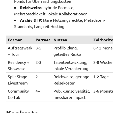
Fonds für Überraschungskosten
Reichweite:
hybride Formate,
Mehrsprachigkeit, lokale Kollaborationen
Archiv & IP:
klare Nutzungsrechte, Metadaten-
Standards, Langzeit-Hosting
Format
Partner
Nutzen
Zeithoriz
Auftragswerk
3-5
Profilbildung,
6-12 Mona
+ Tour
geteiltes Risiko
Residency +
2-3
Talententwicklung,
2-8 Woche
Showcase
lokale Verankerung
Split-Stage
2
Reichweite, geringe
1-2 Tage
Livestream
Reisekosten
Community
4+
Publikumsdiversität,
3-6 Monat
Co-Lab
messbarer Impact