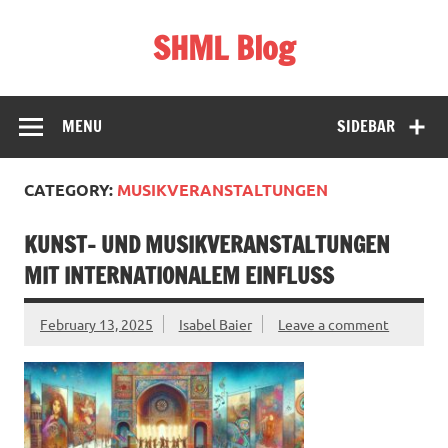
Skip
to
SHML Blog
content
Schweiz, Bildung & Lifestyle
MENU
SIDEBAR
CATEGORY:
MUSIKVERANSTALTUNGEN
KUNST- UND MUSIKVERANSTALTUNGEN
MIT INTERNATIONALEM EINFLUSS
February 13, 2025
Isabel Baier
Leave a comment